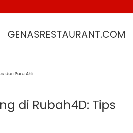
GENASRESTAURANT.COM
s dari Para Ahli
ang di Rubah4D: Tips