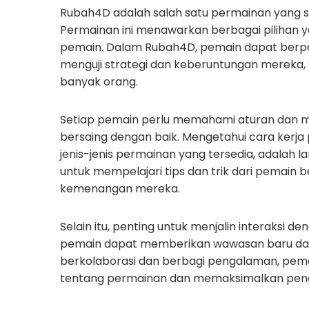
Rubah4D adalah salah satu permainan yang se
Permainan ini menawarkan berbagai pilihan 
pemain. Dalam Rubah4D, pemain dapat berpar
menguji strategi dan keberuntungan mereka, 
banyak orang.
Setiap pemain perlu memahami aturan dan 
bersaing dengan baik. Mengetahui cara kerj
jenis-jenis permainan yang tersedia, adalah 
untuk mempelajari tips dan trik dari pemai
kemenangan mereka.
Selain itu, penting untuk menjalin interaksi
pemain dapat memberikan wawasan baru dan 
berkolaborasi dan berbagi pengalaman, p
tentang permainan dan memaksimalkan pen