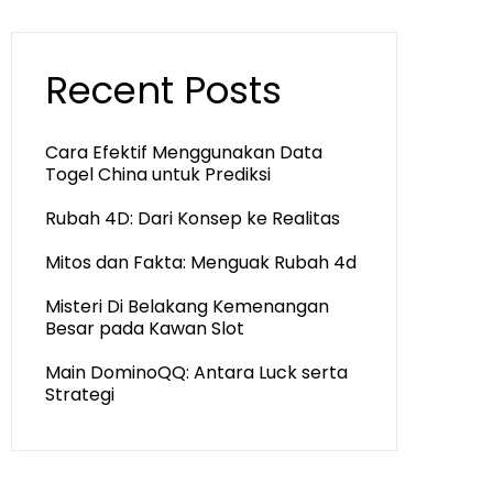
Recent Posts
Cara Efektif Menggunakan Data
Togel China untuk Prediksi
Rubah 4D: Dari Konsep ke Realitas
Mitos dan Fakta: Menguak Rubah 4d
Misteri Di Belakang Kemenangan
Besar pada Kawan Slot
Main DominoQQ: Antara Luck serta
Strategi