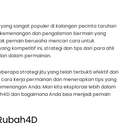
yang sangat populer di kalangan pecinta taruhan
ang kemenangan dan pengalaman bermain yang
ak pemain berusaha mencari cara untuk
 kompetitif ini, strategi dan tips dari para ahli
lan dalam permainan.
erapa strategi jitu yang telah terbukti efektif dari
cara kerja permainan dan menerapkan tips yang
menangan Anda. Mari kita eksplorasi lebih dalam
ah4D dan bagaimana Anda bisa menjadi pemain
Rubah4D