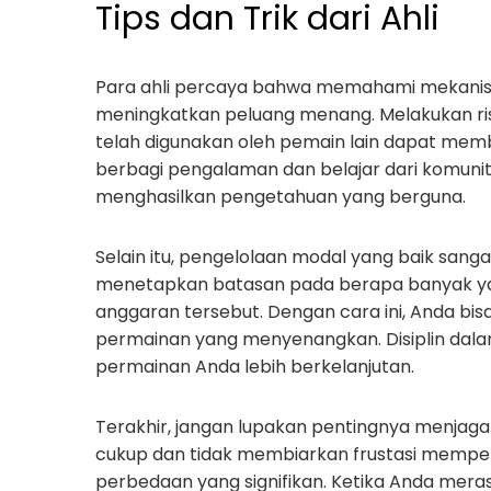
Tips dan Trik dari Ahli
Para ahli percaya bahwa memahami mekanism
meningkatkan peluang menang. Melakukan ris
telah digunakan oleh pemain lain dapat mem
berbagi pengalaman dan belajar dari komunitas
menghasilkan pengetahuan yang berguna.
Selain itu, pengelolaan modal yang baik sanga
menetapkan batasan pada berapa banyak ya
anggaran tersebut. Dengan cara ini, Anda bi
permainan yang menyenangkan. Disiplin da
permainan Anda lebih berkelanjutan.
Terakhir, jangan lupakan pentingnya menjaga 
cukup dan tidak membiarkan frustasi memp
perbedaan yang signifikan. Ketika Anda mera