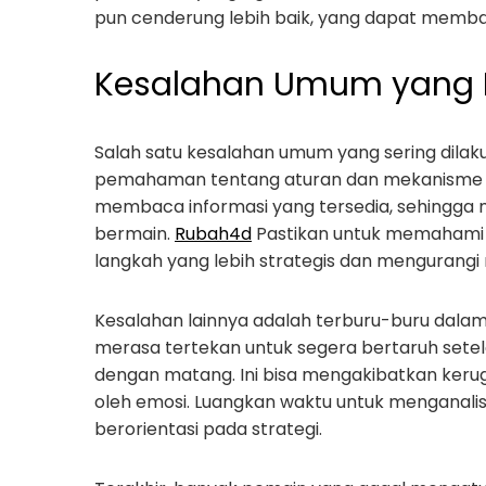
pun cenderung lebih baik, yang dapat memb
Kesalahan Umum yang H
Salah satu kesalahan umum yang sering dila
pemahaman tentang aturan dan mekanisme p
membaca informasi yang tersedia, sehingga
bermain.
Rubah4d
Pastikan untuk memahami 
langkah yang lebih strategis dan mengurangi r
Kesalahan lainnya adalah terburu-buru dalam
merasa tertekan untuk segera bertaruh set
dengan matang. Ini bisa mengakibatkan kerug
oleh emosi. Luangkan waktu untuk menganalis
berorientasi pada strategi.