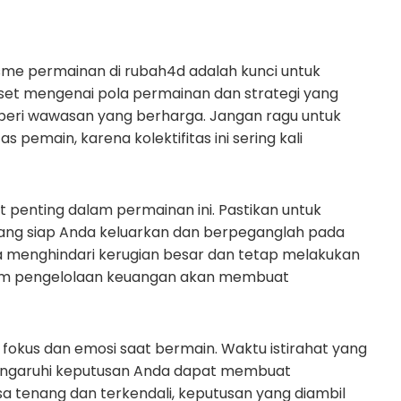
e permainan di rubah4d adalah kunci untuk
et mengenai pola permainan dan strategi yang
beri wawasan yang berharga. Jangan ragu untuk
 pemain, karena kolektifitas ini sering kali
t penting dalam permainan ini. Pastikan untuk
ng siap Anda keluarkan dan berpeganglah pada
sa menghindari kerugian besar dan tetap melakukan
lam pengelolaan keuangan akan membuat
fokus dan emosi saat bermain. Waktu istirahat yang
engaruhi keputusan Anda dapat membuat
sa tenang dan terkendali, keputusan yang diambil