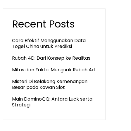
Recent Posts
Cara Efektif Menggunakan Data
Togel China untuk Prediksi
Rubah 4D: Dari Konsep ke Realitas
Mitos dan Fakta: Menguak Rubah 4d
Misteri Di Belakang Kemenangan
Besar pada Kawan Slot
Main DominoQQ: Antara Luck serta
Strategi