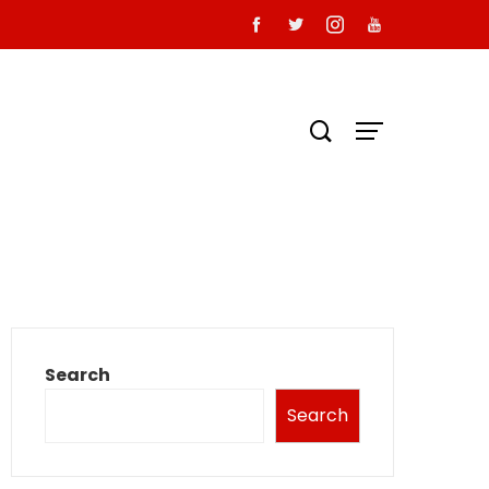
Search
Search