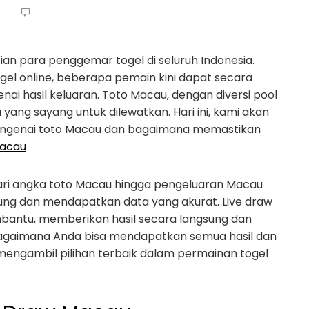
an para penggemar togel di seluruh Indonesia.
ogel online, beberapa pemain kini dapat secara
i hasil keluaran. Toto Macau, dengan diversi pool
ang sayang untuk dilewatkan. Hari ini, kami akan
mengenai toto Macau dan bagaimana memastikan
acau
dari angka toto Macau hingga pengeluaran Macau
ubung dan mendapatkan data yang akurat. Live draw
antu, memberikan hasil secara langsung dan
ng bagaimana Anda bisa mendapatkan semua hasil dan
mengambil pilihan terbaik dalam permainan togel