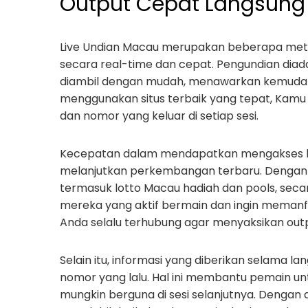
Output Cepat Langsun
Live Undian Macau merupakan beberapa meto
secara real-time dan cepat. Pengundian diada
diambil dengan mudah, menawarkan kemudah
menggunakan situs terbaik yang tepat, Kamu 
dan nomor yang keluar di setiap sesi.
Kecepatan dalam mendapatkan mengakses hasil
melanjutkan perkembangan terbaru. Dengan 
termasuk lotto Macau hadiah dan pools, secar
mereka yang aktif bermain dan ingin memanf
Anda selalu terhubung agar menyaksikan outpu
Selain itu, informasi yang diberikan selama 
nomor yang lalu. Hal ini membantu pemain unt
mungkin berguna di sesi selanjutnya. Denga