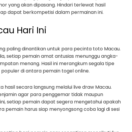
r yang akan dipasang. Hindari terlewat hasil
etap dapat berkompetisi dalam permainan ini.
au Hari Ini
ng paling dinantikan untuk para pecinta toto Macau.
ia, setiap pemain amat antusias menunggu angka-
patan menang. Hasil ini merangkum segala tipe
opuler di antara pemain togel online.
hasil secara langsung melalui live draw Macau.
 menjamin agar para penggemar tidak maupun
 ini, setiap pemain dapat segera mengetahui apakah
 pemain harus siap menyongsong coba lagi di sesi