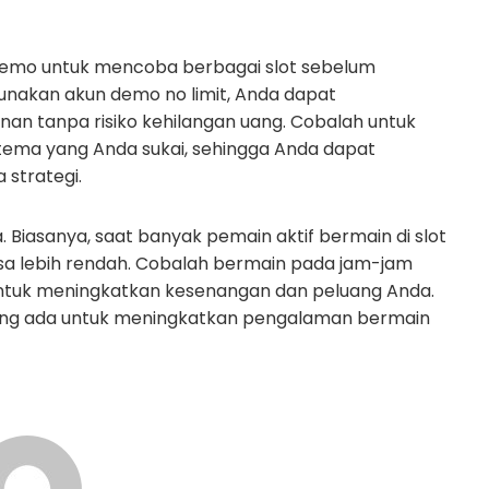
demo untuk mencoba berbagai slot sebelum
nakan akun demo no limit, Anda dapat
an tanpa risiko kehilangan uang. Cobalah untuk
ema yang Anda sukai, sehingga Anda dapat
strategi.
 Biasanya, saat banyak pemain aktif bermain di slot
a lebih rendah. Cobalah bermain pada jam-jam
untuk meningkatkan kesenangan dan peluang Anda.
ang ada untuk meningkatkan pengalaman bermain