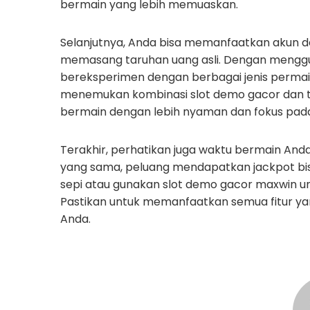
bermain yang lebih memuaskan.
Selanjutnya, Anda bisa memanfaatkan akun 
memasang taruhan uang asli. Dengan menggu
bereksperimen dengan berbagai jenis permain
menemukan kombinasi slot demo gacor dan t
bermain dengan lebih nyaman dan fokus pada 
Terakhir, perhatikan juga waktu bermain Anda.
yang sama, peluang mendapatkan jackpot bis
sepi atau gunakan slot demo gacor maxwin 
Pastikan untuk memanfaatkan semua fitur y
Anda.