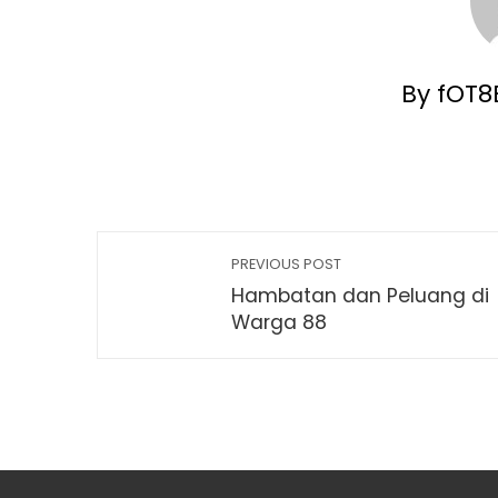
By fOT
PREVIOUS POST
Hambatan dan Peluang di
Warga 88