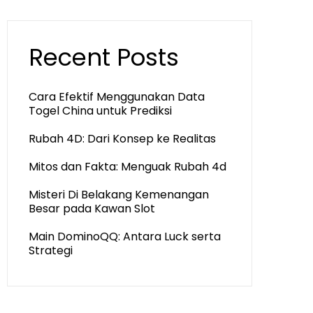
Recent Posts
Cara Efektif Menggunakan Data
Togel China untuk Prediksi
Rubah 4D: Dari Konsep ke Realitas
Mitos dan Fakta: Menguak Rubah 4d
Misteri Di Belakang Kemenangan
Besar pada Kawan Slot
Main DominoQQ: Antara Luck serta
Strategi