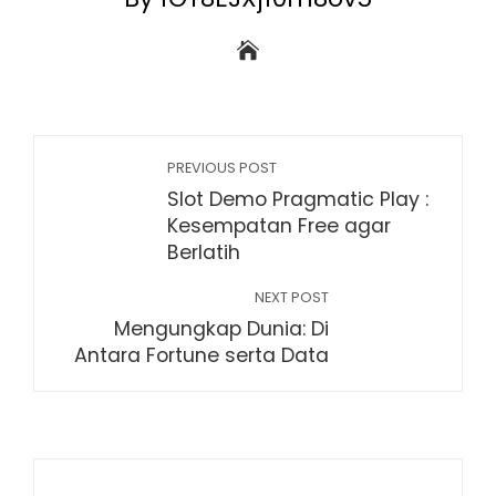
PREVIOUS POST
Slot Demo Pragmatic Play :
Kesempatan Free agar
Berlatih
NEXT POST
Mengungkap Dunia: Di
Antara Fortune serta Data