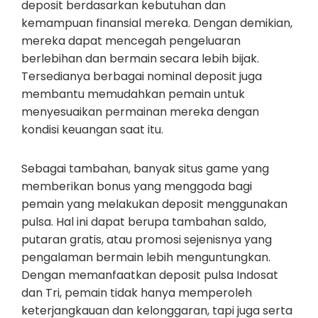
deposit berdasarkan kebutuhan dan
kemampuan finansial mereka. Dengan demikian,
mereka dapat mencegah pengeluaran
berlebihan dan bermain secara lebih bijak.
Tersedianya berbagai nominal deposit juga
membantu memudahkan pemain untuk
menyesuaikan permainan mereka dengan
kondisi keuangan saat itu.
Sebagai tambahan, banyak situs game yang
memberikan bonus yang menggoda bagi
pemain yang melakukan deposit menggunakan
pulsa. Hal ini dapat berupa tambahan saldo,
putaran gratis, atau promosi sejenisnya yang
pengalaman bermain lebih menguntungkan.
Dengan memanfaatkan deposit pulsa Indosat
dan Tri, pemain tidak hanya memperoleh
keterjangkauan dan kelonggaran, tapi juga serta