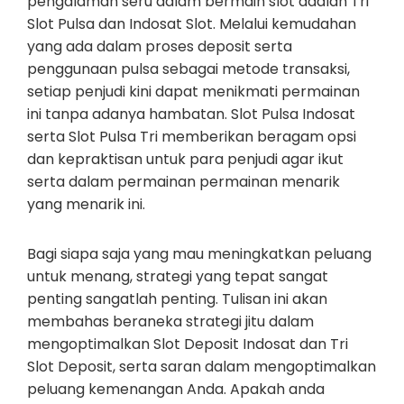
pengalaman seru dalam bermain slot adalah Tri
Slot Pulsa dan Indosat Slot. Melalui kemudahan
yang ada dalam proses deposit serta
penggunaan pulsa sebagai metode transaksi,
setiap penjudi kini dapat menikmati permainan
ini tanpa adanya hambatan. Slot Pulsa Indosat
serta Slot Pulsa Tri memberikan beragam opsi
dan kepraktisan untuk para penjudi agar ikut
serta dalam permainan permainan menarik
yang menarik ini.
Bagi siapa saja yang mau meningkatkan peluang
untuk menang, strategi yang tepat sangat
penting sangatlah penting. Tulisan ini akan
membahas beraneka strategi jitu dalam
mengoptimalkan Slot Deposit Indosat dan Tri
Slot Deposit, serta saran dalam mengoptimalkan
peluang kemenangan Anda. Apakah anda