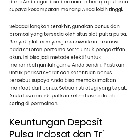
dana Anda agar bisa bermain beberapa putaran
supaya kesempatan menang Anda lebih tinggi.
Sebagai langkah terakhir, gunakan bonus dan
promosi yang tersedia oleh situs slot pulsa pulsa.
Banyak platform yang menawarkan promosi
pada setoran pertama serta untuk pengaktifan
akun. Ini bisa jadi metode efektif untuk
menambah jumlah game Anda sendiri. Pastikan
untuk periksa syarat dan ketentuan bonus
tersebut supaya Anda bisa memaksimalkan
manfaat dari bonus. Sebuah strategi yang tepat,
Anda bisa mendapatkan keberhasilan lebih
sering di permainan.
Keuntungan Deposit
Pulsa Indosat dan Tri