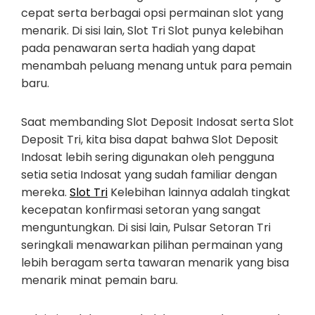
cepat serta berbagai opsi permainan slot yang
menarik. Di sisi lain, Slot Tri Slot punya kelebihan
pada penawaran serta hadiah yang dapat
menambah peluang menang untuk para pemain
baru.
Saat membanding Slot Deposit Indosat serta Slot
Deposit Tri, kita bisa dapat bahwa Slot Deposit
Indosat lebih sering digunakan oleh pengguna
setia setia Indosat yang sudah familiar dengan
mereka.
Slot Tri
Kelebihan lainnya adalah tingkat
kecepatan konfirmasi setoran yang sangat
menguntungkan. Di sisi lain, Pulsar Setoran Tri
seringkali menawarkan pilihan permainan yang
lebih beragam serta tawaran menarik yang bisa
menarik minat pemain baru.