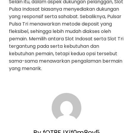
Selain itu, dalam aspek dukungan pelanggan, Slot
Pulsa Indosat biasanya menyediakan dukungan
yang responsif serta sahabat. Sebaliknya, Pulsar
Pulsa Tri menawarkan metode deposit yang
fleksibel, sehingga lebih mudah diakses oleh
pemain. Memilih antara Slot Indosat serta Slot Tri
tergantung pada serta kebutuhan dan
kebutuhan pemain, tetapi kedua opsi tersebut
sama-sama menawarkan pengalaman bermain
yang menarik.
By fOT8EJXjf0m8ov5