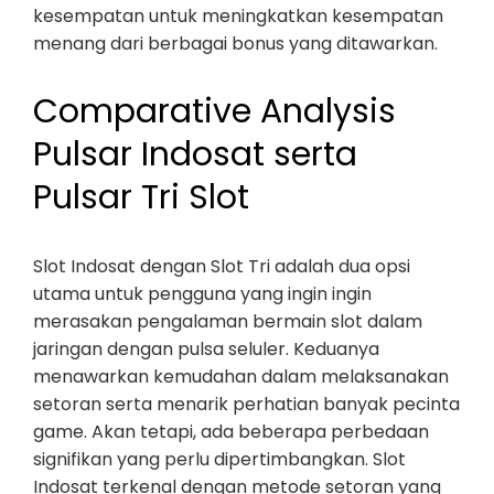
kesempatan untuk meningkatkan kesempatan
menang dari berbagai bonus yang ditawarkan.
Comparative Analysis
Pulsar Indosat serta
Pulsar Tri Slot
Slot Indosat dengan Slot Tri adalah dua opsi
utama untuk pengguna yang ingin ingin
merasakan pengalaman bermain slot dalam
jaringan dengan pulsa seluler. Keduanya
menawarkan kemudahan dalam melaksanakan
setoran serta menarik perhatian banyak pecinta
game. Akan tetapi, ada beberapa perbedaan
signifikan yang perlu dipertimbangkan. Slot
Indosat terkenal dengan metode setoran yang