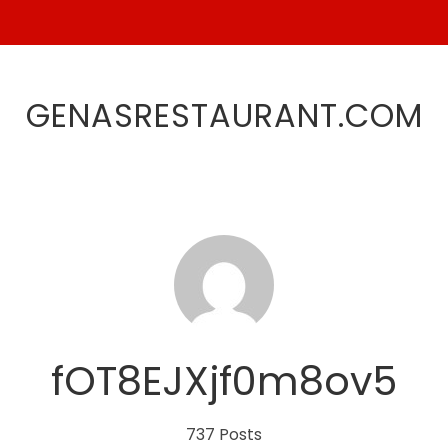
GENASRESTAURANT.COM
fOT8EJXjf0m8ov5
737 Posts