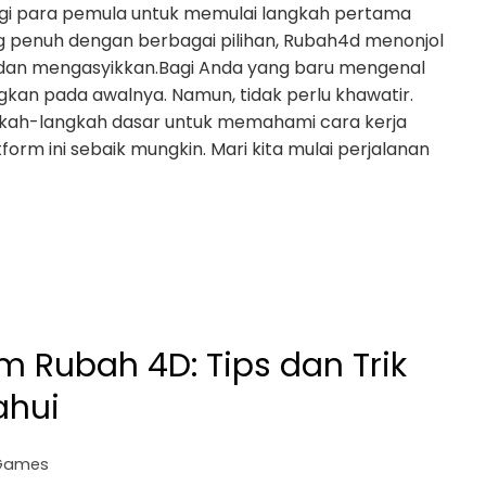
 para pemula untuk memulai langkah pertama
 penuh dengan berbagai pilihan, Rubah4d menonjol
an mengasyikkan.Bagi Anda yang baru mengenal
kan pada awalnya. Namun, tidak perlu khawatir.
gkah-langkah dasar untuk memahami cara kerja
m ini sebaik mungkin. Mari kita mulai perjalanan
m Rubah 4D: Tips dan Trik
ahui
 Games