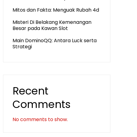
Mitos dan Fakta: Menguak Rubah 4d
Misteri Di Belakang Kemenangan
Besar pada Kawan Slot
Main DominoQQ: Antara Luck serta
Strategi
Recent
Comments
No comments to show.