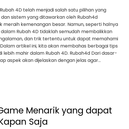
ubah 4D telah menjadi salah satu pilihan yang
 dan sistem yang ditawarkan oleh Rubah4d
 meraih kemenangan besar. Namun, seperti halnya
hli dalam Rubah 4D tidaklah semudah membalikkan
ngalaman, dan trik tertentu untuk dapat memahami
alam artikel ini, kita akan membahas berbagai tips
di lebih mahir dalam Rubah 4D. Rubah4d Dari dasar-
iap aspek akan dijelaskan dengan jelas agar…
: Game Menarik yang dapat
 Kapan Saja