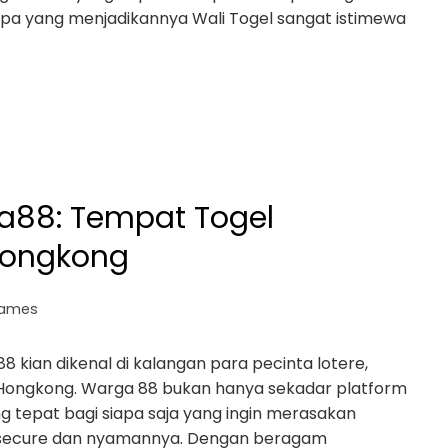
at apa yang menjadikannya Wali Togel sangat istimewa
a88: Tempat Togel
Hongkong
Games
8 kian dikenal di kalangan para pecinta lotere,
 Hongkong. Warga 88 bukan hanya sekadar platform
 tepat bagi siapa saja yang ingin merasakan
ra secure dan nyamannya. Dengan beragam