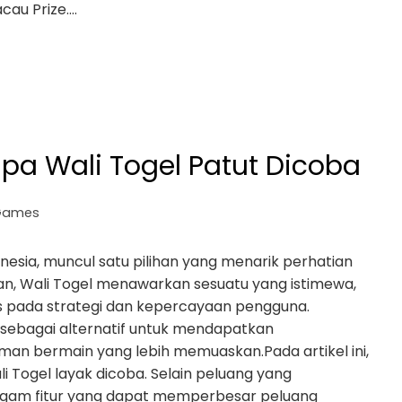
au Prize.…
pa Wali Togel Patut Dicoba
 Games
nesia, muncul satu pilihan yang menarik perhatian
ian, Wali Togel menawarkan sesuatu yang istimewa,
s pada strategi dan kepercayaan pengguna.
l sebagai alternatif untuk mendapatkan
an bermain yang lebih memuaskan.Pada artikel ini,
 Togel layak dicoba. Selain peluang yang
agam fitur yang dapat memperbesar peluang