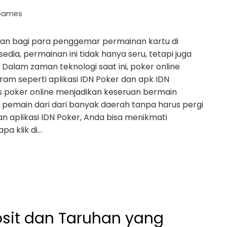
 Games
ulan bagi para penggemar permainan kartu di
dia, permainan ini tidak hanya seru, tetapi juga
 Dalam zaman teknologi saat ini, poker online
am seperti aplikasi IDN Poker dan apk IDN
us poker online menjadikan keseruan bermain
 pemain dari dari banyak daerah tanpa harus pergi
n aplikasi IDN Poker, Anda bisa menikmati
pa klik di…
osit dan Taruhan yang