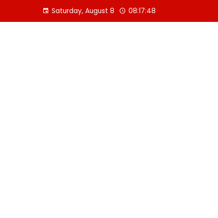
Skip
Saturday, August 8
08:17:49
to
content