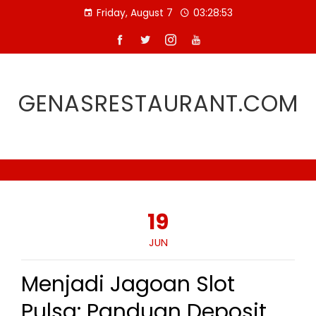
Skip
Friday, August 7
03:28:54
to
content
GENASRESTAURANT.COM
19
JUN
Menjadi Jagoan Slot
Pulsa: Panduan Deposit