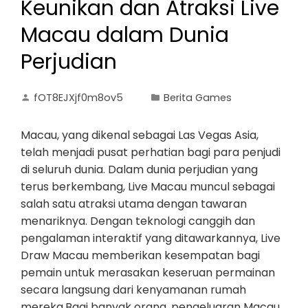
Keunikan dan Atraksi Live
Macau dalam Dunia
Perjudian
fOT8EJXjf0m8ov5
Berita Games
Macau, yang dikenal sebagai Las Vegas Asia,
telah menjadi pusat perhatian bagi para penjudi
di seluruh dunia. Dalam dunia perjudian yang
terus berkembang, Live Macau muncul sebagai
salah satu atraksi utama dengan tawaran
menariknya. Dengan teknologi canggih dan
pengalaman interaktif yang ditawarkannya, Live
Draw Macau memberikan kesempatan bagi
pemain untuk merasakan keseruan permainan
secara langsung dari kenyamanan rumah
mereka.Bagi banyak orang, pengeluaran Macau