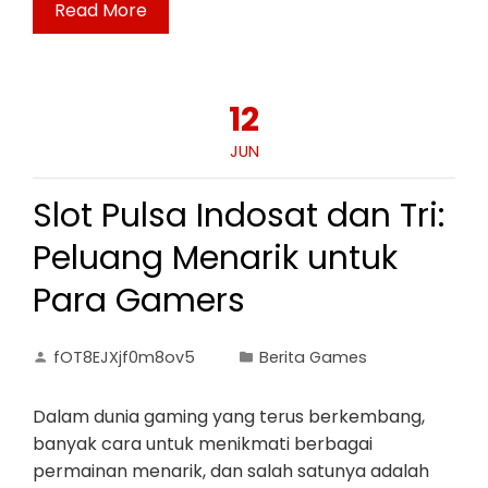
Read More
12
JUN
Slot Pulsa Indosat dan Tri:
Peluang Menarik untuk
Para Gamers
fOT8EJXjf0m8ov5
Berita Games
Dalam dunia gaming yang terus berkembang,
banyak cara untuk menikmati berbagai
permainan menarik, dan salah satunya adalah