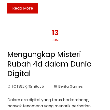
Read More
13
JUN
Mengungkap Misteri
Rubah 4d dalam Dunia
Digital
fOT8EJXjf0m8ov5
Berita Games
Dalam era digital yang terus berkembang,
banyak fenomena yang menarik perhatian