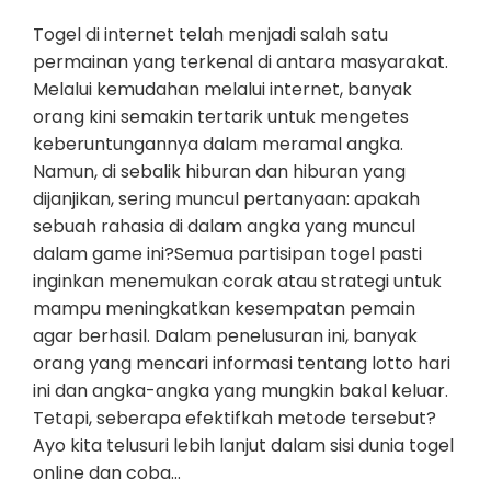
Togel di internet telah menjadi salah satu
permainan yang terkenal di antara masyarakat.
Melalui kemudahan melalui internet, banyak
orang kini semakin tertarik untuk mengetes
keberuntungannya dalam meramal angka.
Namun, di sebalik hiburan dan hiburan yang
dijanjikan, sering muncul pertanyaan: apakah
sebuah rahasia di dalam angka yang muncul
dalam game ini?Semua partisipan togel pasti
inginkan menemukan corak atau strategi untuk
mampu meningkatkan kesempatan pemain
agar berhasil. Dalam penelusuran ini, banyak
orang yang mencari informasi tentang lotto hari
ini dan angka-angka yang mungkin bakal keluar.
Tetapi, seberapa efektifkah metode tersebut?
Ayo kita telusuri lebih lanjut dalam sisi dunia togel
online dan coba…