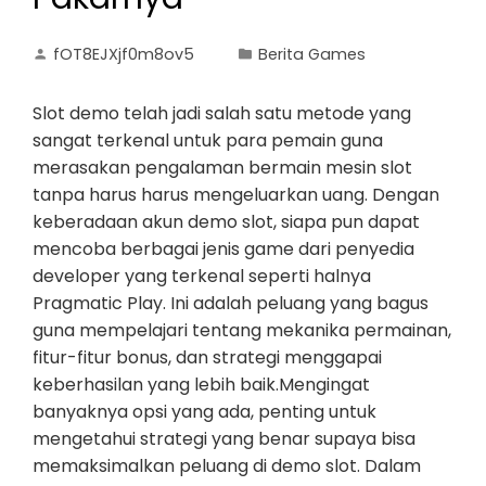
fOT8EJXjf0m8ov5
Berita Games
Slot demo telah jadi salah satu metode yang
sangat terkenal untuk para pemain guna
merasakan pengalaman bermain mesin slot
tanpa harus harus mengeluarkan uang. Dengan
keberadaan akun demo slot, siapa pun dapat
mencoba berbagai jenis game dari penyedia
developer yang terkenal seperti halnya
Pragmatic Play. Ini adalah peluang yang bagus
guna mempelajari tentang mekanika permainan,
fitur-fitur bonus, dan strategi menggapai
keberhasilan yang lebih baik.Mengingat
banyaknya opsi yang ada, penting untuk
mengetahui strategi yang benar supaya bisa
memaksimalkan peluang di demo slot. Dalam